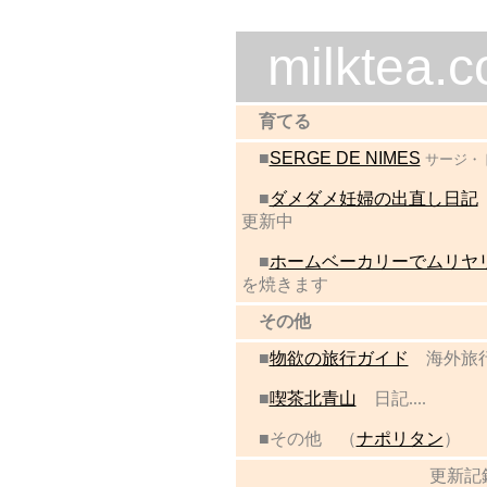
milktea.
育てる
■
SERGE DE NIMES
サージ・
■
ダメダメ妊婦の出直し日記
更新中
■
ホームベーカリーでムリヤ
を焼きます
その他
■
物欲の旅行ガイド
海外旅
■
喫茶北青山
日記....
■その他 （
ナポリタン
）
更新記