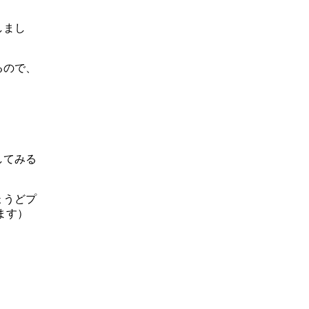
しまし
るので、
してみる
ょうどプ
ます）