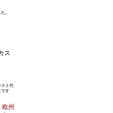
した。
カス
ースト代
うです
，欧州