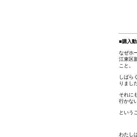
■購入動
なぜホ
江東区
こと。
しばら
りまし
それに
行かな
という
わたし