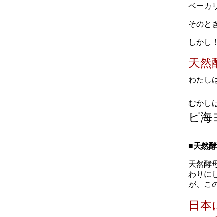
ベーカ
そのと
しかし
天然酵母
わたし
むかし
ピ海
■天然
天然酵
わりに
が、この
日本