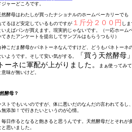
メジャーどころです。
天然酵母はわたしが買ったナショナルのホームベーカリーでも
１斤分２００円
れてるほど安定しているものですが
しま
といえばパンが買えます。現実的じゃないです。（一応ホーム
いてきたアンケートを提出してサンプルはもらうつもり）
白神こだま酵母かパネトーネなんですけど、どうもパネトーネ
「買う天然酵母
ないようです。そして安い気がする。
トーネに軍配が上がりました。
まぁ使ってみて
と意味が無いけど。
天然酵母？
ーストでもいいのですが、体に悪いだのなんだの言われてるし
ら無添加！で行きたいというのが心情。
、毎日作るとなると飽きると思うんです。天然酵母だとそれが
なと思いました。