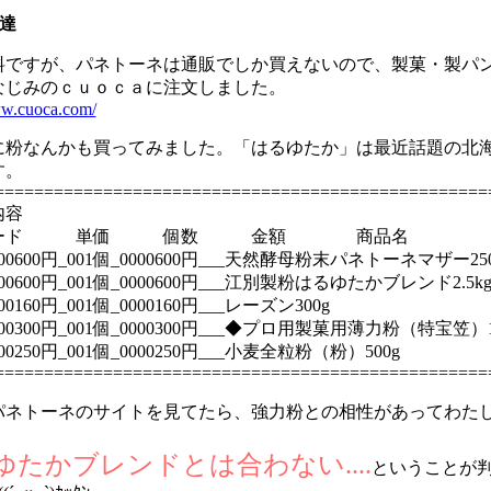
達
料ですが、パネトーネは通販でしか買えないので、製菓・製パ
なじみのｃｕｏｃａに注文しました。
ww.cuoca.com/
に粉なんかも買ってみました。「はるゆたか」は最近話題の北
す。
==================================================
内容
コード 単価 個数 金額 商品名
1_00600円_001個_0000600円___天然酵母粉末パネトーネマザー25
2_00600円_001個_0000600円___江別製粉はるゆたかブレンド2.5k
_00160円_001個_0000160円___レーズン300g
7_00300円_001個_0000300円___◆プロ用製菓用薄力粉（特宝笠）1
7_00250円_001個_0000250円___小麦全粒粉（粉）500g
==================================================
パネトーネのサイトを見てたら、強力粉との相性があってわた
ゆたかブレンドとは合わない....
ということが