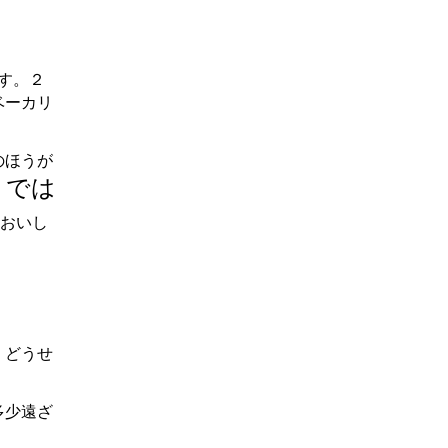
す。２
ベーカリ
のほうが
」では
おいし
、どうせ
多少遠ざ