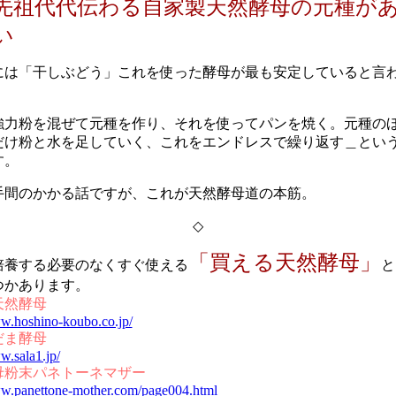
先祖代代伝わる自家製天然酵母の元種が
い
には「干しぶどう」これを使った酵母が最も安定していると言
強力粉を混ぜて元種を作り、それを使ってパンを焼く。元種の
だけ粉と水を足していく、これをエンドレスで繰り返す＿とい
す。
手間のかかる話ですが、これが天然酵母道の本筋。
◇
「買える天然酵母」
培養する必要のなくすぐ使える
と
つかあります。
天然酵母
ww.hoshino-koubo.co.jp/
だま酵母
w.sala1.jp/
母粉末パネトーネマザー
ww.panettone-mother.com/page004.html