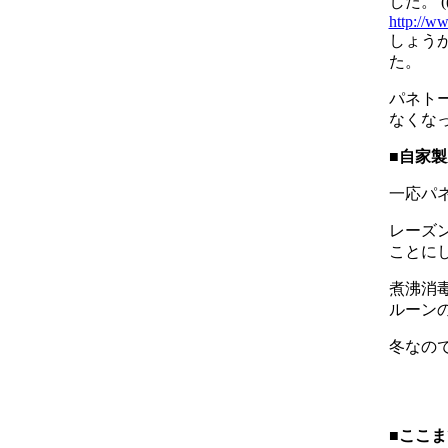
した。 ((
http://w
しょう
た。
パネト
なくな
■自家
一応パ
レーズ
ことに
煮沸消
ルーン
冬なの
■ここ