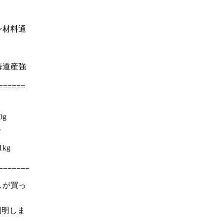
ン材料通
海道産強
======
0g
g
kg
=======
しが買っ
判明しま