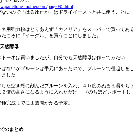
(´･ω･`)ｶｯｸﾝ…
ww.panettone-mother.com/page095.html
がないので「はるゆたか」はドライイーストと共に使うことに
ーネ用強力粉はとりあえず「カメリア」をスーパーで買ってあ
ったころに「イーグル」を買うことにしました。
製天然酵母
ネトーネは買いましたが、自分でも天然酵母は作ってみたい
ンはないがプルーンは手元にあったので、プルーンで種起しを
しました
毒した空き瓶に刻んだプルーンを入れ、４０度のぬるま湯をち
の２倍の高さになるように入れただけ。 （のちほどレポートし
で種完成までに１週間かかる予定。
までのまとめ