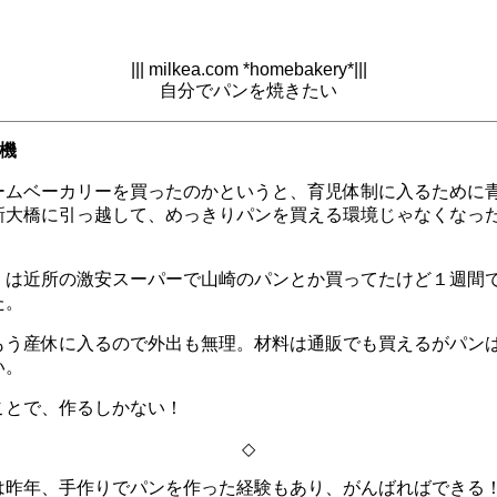
||| milkea.com *homebakery*|||
自分でパンを焼きたい
機
ームベーカリーを買ったのかというと、育児体制に入るために
新大橋に引っ越して、めっきりパンを買える環境じゃなくなっ
くは近所の激安スーパーで山崎のパンとか買ってたけど１週間
た。
もう産休に入るので外出も無理。材料は通販でも買えるがパン
い。
ことで、作るしかない！
◇
は昨年、手作りでパンを作った経験もあり、がんばればできる