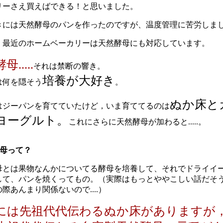
リーさえ買えばできる！と思いました。
きには天然酵母のパンを作ったのですが、温度管理に苦労しま
！最近のホームベーカリーは天然酵母にも対応しています。
.....
それは禁断の響き。
培養が大好き
は何を隠そう
。
ぬか床と
はジーパンを育てていたけど，いま育ててるのは
ヨーグルト。
これにさらに天然酵母が加わると.....。
酵母って？
母とは果物なんかについてる酵母を培養して、それでドライイ
して、パンを焼くってもの。（実際はもっとややこしい話だそ
際あんまり関係ないので....）
には先祖代代伝わるぬか床がありますが