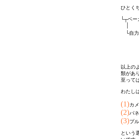
ひとく
└┬ベ
│
└自力
└
以上の
類があ
至って
わたし
(1)
カ
(2)
パ
(3)
プル
という