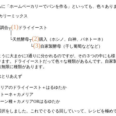
ちに「ホームベーカリーでパンを作る」といっても、色々あり
ーカリーミックス
(1)
調合┬
ドライイースト
│
(2)
天然酵母┬
購入（ホシノ、白神、パネトーネ）
(3)
└
自家製酵母（干し葡萄などなど）
ように大まかに3通りに分かれるのですが、その３つの中にも様
ります。ドライイーストだって色々な種類があるんです。自家
は無限に種類があります。
はとりあえず
メリアのドライイースト＋はるゆたか
ネトーネ＋カメリア
ーン種＋カメリアORはるゆたか
選択をしました。これでぐるぐる回していって、レシピを極め