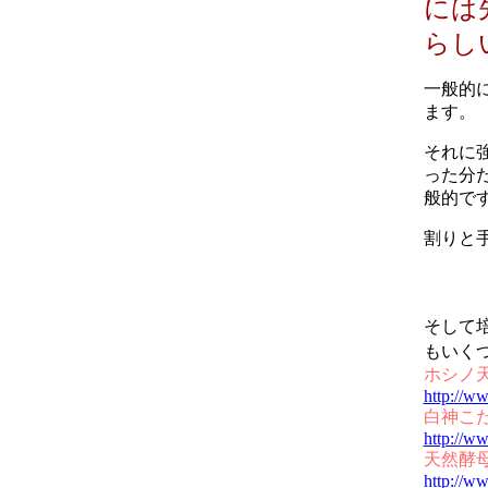
には
らし
一般的
ます。
それに
った分
般的で
割りと
そして
もいく
ホシノ
http://w
白神こ
http://ww
天然酵
http://w