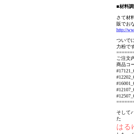
■材料調
さて材
販でお
http://w
ついで
力粉で
======
ご注文
商品
#1712
#1220
#16001
#1210
#1250
======
そして
た
はる