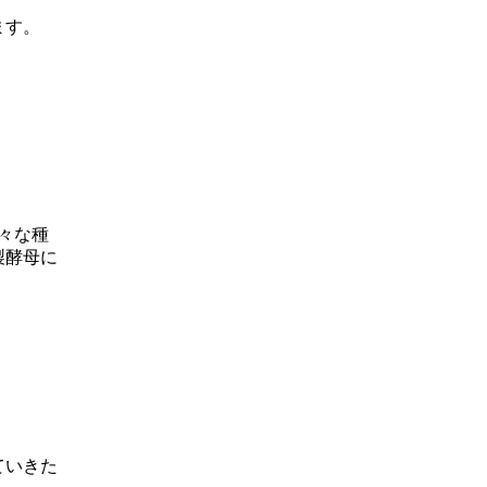
ます。
々な種
製酵母に
ていきた