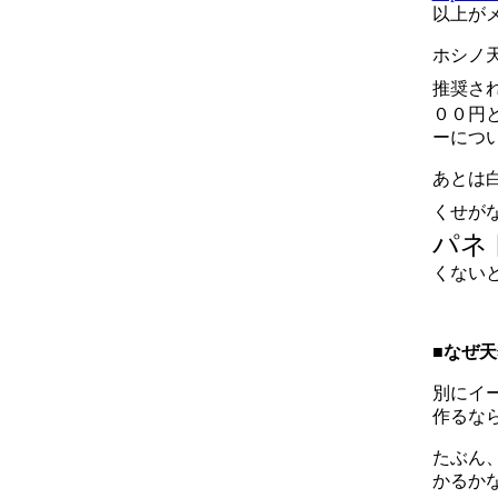
以上が
ホシノ
推奨さ
００円
ーにつ
あとは
くせが
パネ
くない
■なぜ
別にイ
作るな
たぶん
かるか