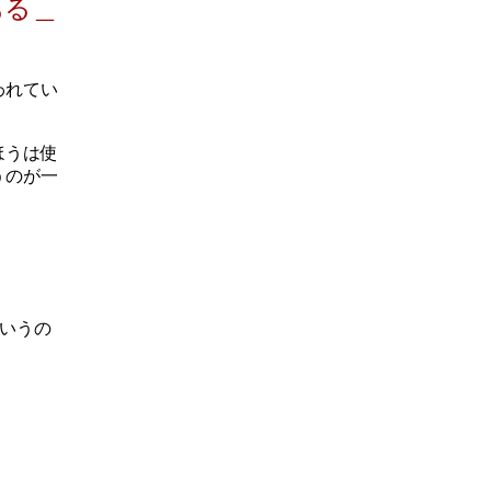
ある＿
われてい
ほうは使
うのが一
いうの