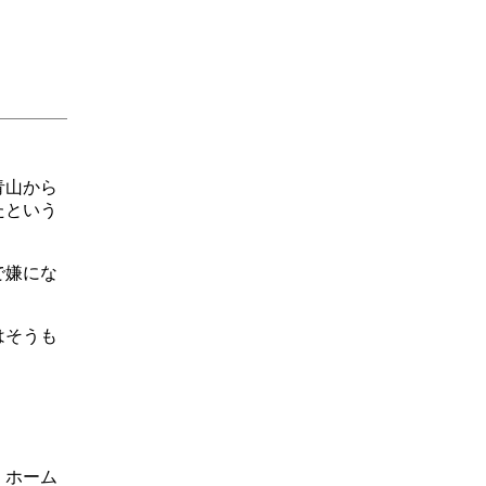
青山から
たという
で嫌にな
はそうも
！ホーム